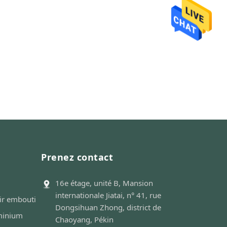
Prenez contact
16e étage, unité B, Mansion
internationale Jiatai, n° 41, rue
ir embouti
Dongsihuan Zhong, district de
uminium
Chaoyang, Pékin