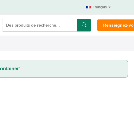
Français
Renseignez-v
container
"