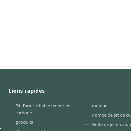
Liens rapides
Fil d'acier à faible teneur en
moteur
carbone
Pompe de jet de cu
produits
.
Boîte de jet en al