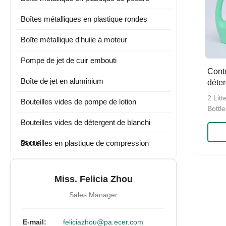
Boîtes métalliques en plastique rondes
Boîte métallique d'huile à moteur
Pompe de jet de cuir embouti
Conte
Boîte de jet en aluminium
déter
HDPE
2 Lit
Bouteilles vides de pompe de lotion
Bottl
Laund
Bouteilles vides de détergent de blanchi
plast
deterg
sserie
Bouteilles en plastique de compression
your 
These 
bottle
Miss. Felicia Zhou
FDA .
Sales Manager
E-mail:
feliciazhou@pa.ecer.com