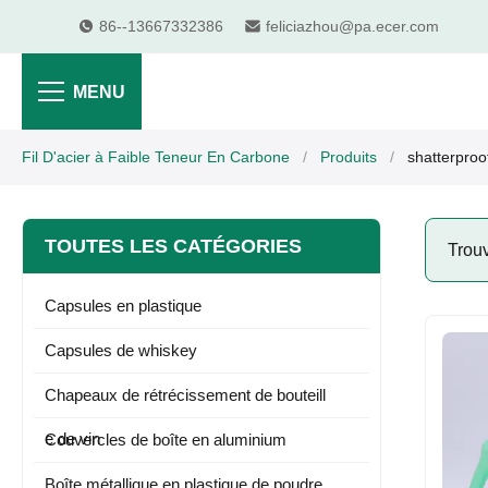
86--13667332386
feliciazhou@pa.ecer.com
MENU
Fil D'acier à Faible Teneur En Carbone
/
Produits
/
shatterproo
TOUTES LES CATÉGORIES
Trou
Capsules en plastique
Capsules de whiskey
Chapeaux de rétrécissement de bouteill
e de vin
Couvercles de boîte en aluminium
Boîte métallique en plastique de poudre