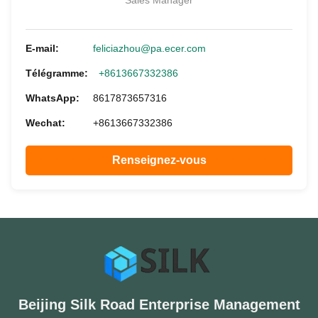
Sales Manager
E-mail:
feliciazhou@pa.ecer.com
Télégramme:
+8613667332386
WhatsApp:
8617873657316
Wechat:
+8613667332386
Renseignez-vous
Beijing Silk Road Enterprise Management