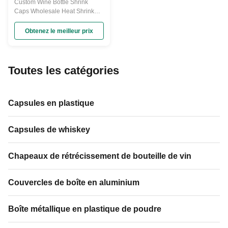
rétrécissement de
Custom Wine Bottle Shrink
bouteille de vin que
Caps Wholesale Heat Shrink
l'enveloppe gaine le
Capsules Sleeves Wine PVC
diamètre de 30mm
Shrink Capsule Product feature
Obtenez le meilleur prix
1. PVC high shrinkable quality
2. Any color and logo can be
customized 3. Sizes can be
customized as require 4. Easy to
Toutes les catégories
shrink with tear strap to open
Our Advantage: 1. We promise
the finest ...
Capsules en plastique
Capsules de whiskey
Chapeaux de rétrécissement de bouteille de vin
Couvercles de boîte en aluminium
Boîte métallique en plastique de poudre