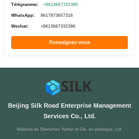
Télégramme:
+8613667332386
WhatsApp:
8617873657316
Wechat:
+8613667332386
Renseignez-vous
Beijing Silk Road Enterprise Management
Services Co., Ltd.
Matériel de Shenzhen Yunbo et Cie. en plastique, Ltd.