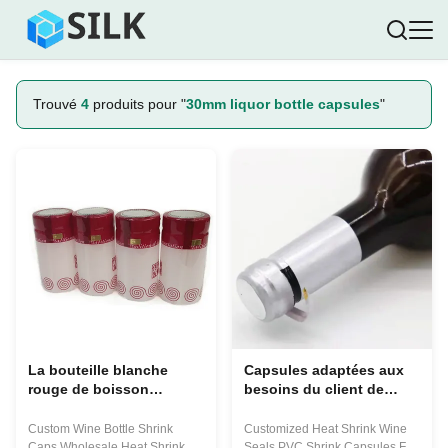
Trouvé
4
produits pour "
30mm liquor bottle capsules
"
La bouteille blanche
Capsules adaptées aux
rouge de boisson
besoins du client de
alcoolisée capsule le
rétrécissement de la
rétrécissement de
chaleur de bouteille de
Custom Wine Bottle Shrink
Customized Heat Shrink Wine
bouteille de vin que
vin de PVC 62x30mm
Caps Wholesale Heat Shrink
Seals PVC Shrink Capsules For