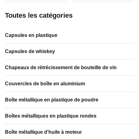
and PVC material , we are also
from PVC, which is fashionable
available for tin shrink
for wine bottle package. It is
capsules.We can customized
perfect shrinkage that fasten on
Toutes les catégories
the size , shape ,color , and logo
the bottle.It is necessary for the
(stamp logo or printing logo) on
bottle package which is dust...
the ...
Capsules en plastique
Capsules de whiskey
Chapeaux de rétrécissement de bouteille de vin
Couvercles de boîte en aluminium
Boîte métallique en plastique de poudre
Boîtes métalliques en plastique rondes
Boîte métallique d'huile à moteur