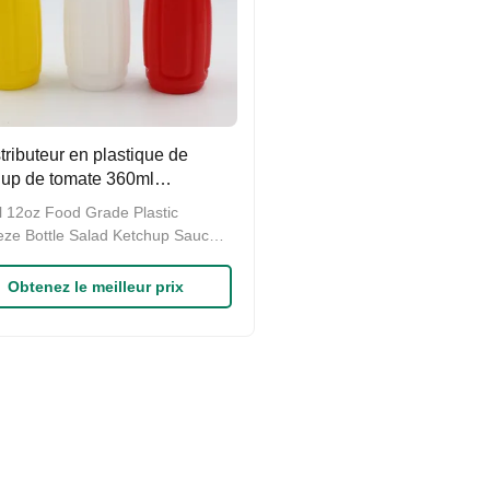
stributeur en plastique de
hup de tomate 360ml
ression de condiment de 12
 12oz Food Grade Plastic
s met la compression en
ze Bottle Salad Ketchup Sauce
ille
ze Bottle Dropper Molded for
esign welcome ! The soft
Obtenez le meilleur prix
ze bottle is great for cafés and
ways. This clear sauce dispenser
eal for vinegar and is made from a
le and easy to clean plastic.
ing a serrated ...