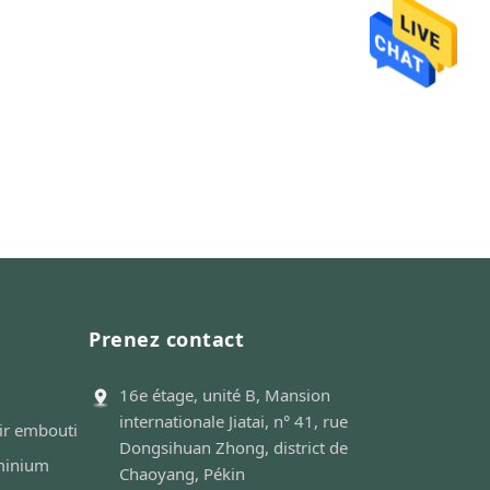
Prenez contact
16e étage, unité B, Mansion
internationale Jiatai, n° 41, rue
ir embouti
Dongsihuan Zhong, district de
uminium
Chaoyang, Pékin