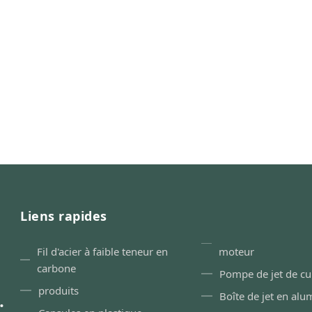
Liens rapides
Fil d'acier à faible teneur en
moteur
carbone
Pompe de jet de cu
produits
.
Boîte de jet en al